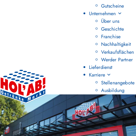
Gutscheine
Unternehmen
Über uns
Geschichte
Franchise
Nachhaltigkeit
Verkaufsflächen
Werder Partner
Lieferdienst
Karriere
Stellenangebote
Ausbildung