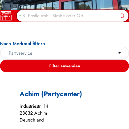
HOL’AB! MÄRKTE
Suc
Nach Merkmal filtern
Filter anwenden
Achim (Partycenter)
Industriestr. 14
28832
Achim
Deutschland