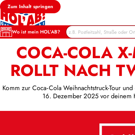
Zum Inhalt springen
Zurück zur Übersicht
Wo ist mein HOL’AB?
COCA-COLA X
ROLLT NACH T
Komm zur Coca‑Cola Weihnachtstruck-Tour und
16. Dezember 2025 vor deinem H