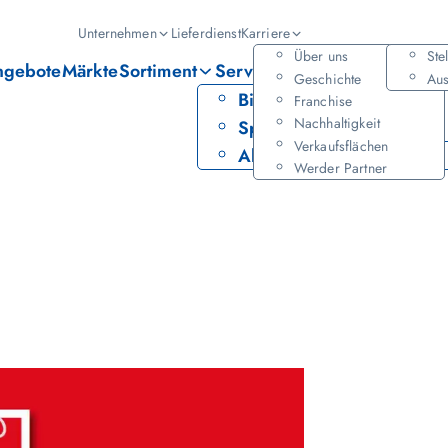
Hauptmenü
Unternehmen
Lieferdienst
Karriere
Über uns
Ste
ngebote
Märkte
Sortiment
Services
Geschichte
Aus
Bier
PAYBACK
Franchise
Nachhaltigkeit
Spirituosen
Leihservice
Verkaufsflächen
Alkoholfrei
Werder Partner