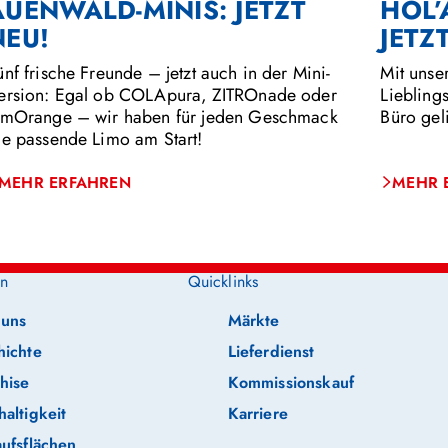
AUENWALD-MINIS: JETZT
HOL’
NEU!
JETZ
ünf frische Freunde – jetzt auch in der Mini-
Mit unse
ersion: Egal ob COLApura, ZITROnade oder
Liebling
imOrange – wir haben für jeden Geschmack
Büro geli
ie passende Limo am Start!
MEHR ERFAHREN
MEHR 
n
Quicklinks
 uns
Märkte
hichte
Lieferdienst
hise
Kommissionskauf
altigkeit
Karriere
ufsflächen