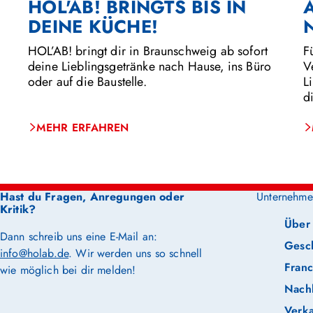
HOL'AB! BRINGTS BIS IN
DEINE KÜCHE!
F
HOL’AB! bringt dir in Braunschweig ab sofort
V
deine Lieblingsgetränke nach Hause, ins Büro
L
oder auf die Baustelle.
d
MEHR ERFAHREN
Hast du Fragen, Anregungen oder
Unternehme
Kritik?
Über
Dann schreib uns eine E-Mail an:
Gesc
info@holab.de
. Wir werden uns so schnell
Franc
wie möglich bei dir melden!
Nachh
Verka