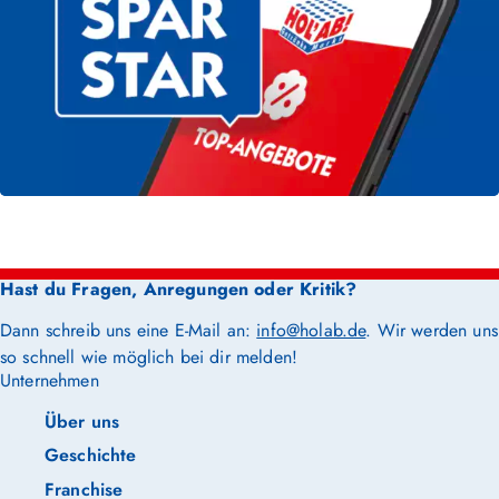
Hast du Fragen, Anregungen oder Kritik?
Dann schreib uns eine E-Mail an:
info@holab.de
. Wir werden uns
so schnell wie möglich bei dir melden!
Unternehmen
Über uns
Geschichte
Franchise