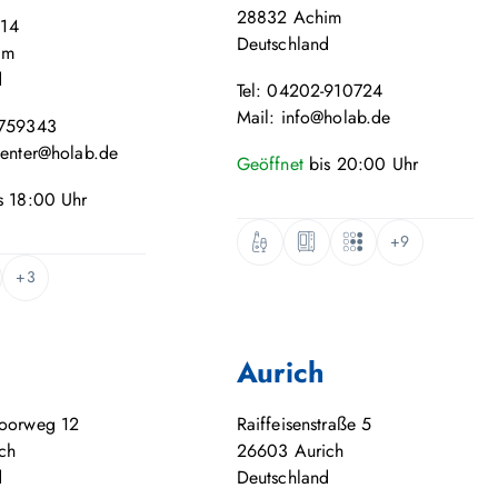
28832
Achim
 14
Deutschland
im
d
Tel: 04202-910724
Mail: info@holab.de
-759343
center@holab.de
Geöffnet
bis
20:00
Uhr
s
18:00
Uhr
+9
+3
Aurich
moorweg 12
Raiffeisenstraße 5
ch
26603
Aurich
d
Deutschland