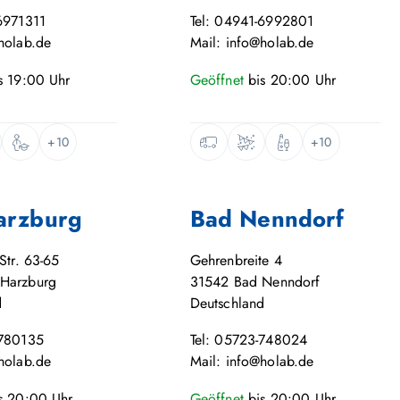
6971311
Tel: 04941-6992801
holab.de
Mail: info@holab.de
s
19:00
Uhr
Geöffnet
bis
20:00
Uhr
+10
+10
arzburg
Bad Nenndorf
Str. 63-65
Gehrenbreite 4
Harzburg
31542
Bad Nenndorf
d
Deutschland
-780135
Tel: 05723-748024
holab.de
Mail: info@holab.de
s
20:00
Uhr
Geöffnet
bis
20:00
Uhr