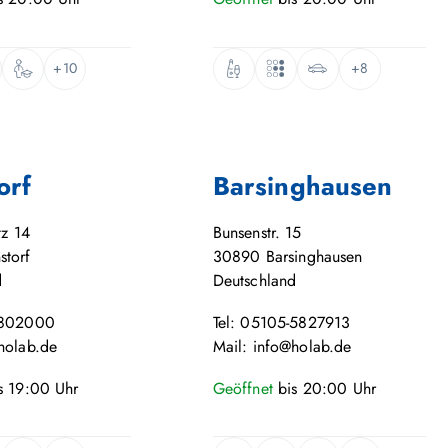
+10
+8
orf
Barsinghausen
tz 14
Bunsenstr. 15
storf
30890
Barsinghausen
d
Deutschland
-802000
Tel: 05105-5827913
holab.de
Mail: info@holab.de
s
19:00
Uhr
Geöffnet
bis
20:00
Uhr