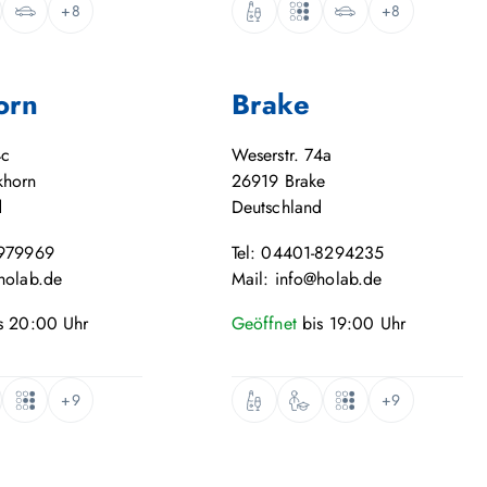
+8
+8
orn
Brake
4c
Weserstr. 74a
khorn
26919
Brake
d
Deutschland
-979969
Tel: 04401-8294235
holab.de
Mail: info@holab.de
s
20:00
Uhr
Geöffnet
bis
19:00
Uhr
+9
+9