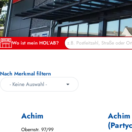
Wo ist mein HOL’AB?
Nach Merkmal filtern
Achim
Achim
(Party
Obernstr. 97/99