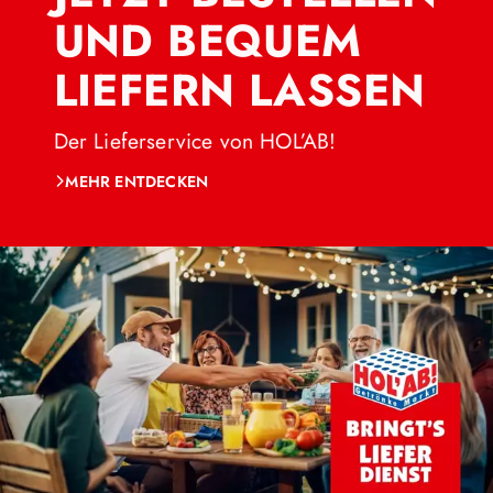
Sixer, Kiste oder Fass? Wir sind
für deinen Bedarf.
UND BEQUEM
dein Bierladen, der keine
LIEFERN LASSEN
Wünsche offenlässt!
Der Lieferservice von HOL’AB!
MEHR ENTDECKEN