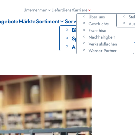
Hauptmenü
Unternehmen
Lieferdienst
Karriere
Über uns
Ste
ngebote
Märkte
Sortiment
Services
Geschichte
Aus
Bier
PAYBACK
Franchise
Nachhaltigkeit
Spirituosen
Leihservice
Verkaufsflächen
Alkoholfrei
Werder Partner