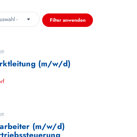
Filter anwenden
EIT
rktleitung (m/w/d)
rf
EIT
tarbeiter (m/w/d)
rtriebssteuerung