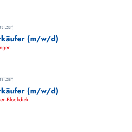
TEILZEIT
rkäufer (m/w/d)
ingen
TEILZEIT
rkäufer (m/w/d)
en-Blockdiek