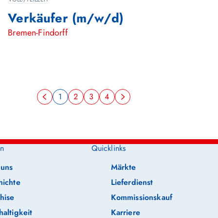
Verkäufer (m/w/d)
Bremen-Findorff
1
2
3
4
n
Quicklinks
 uns
Märkte
hichte
Lieferdienst
hise
Kommissionskauf
altigkeit
Karriere