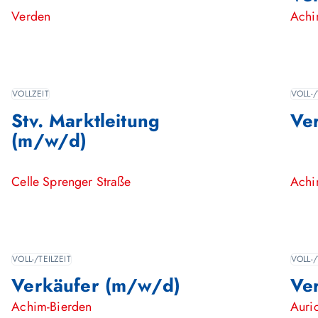
Verden
Achi
VOLLZEIT
VOLL-/
Stv. Marktleitung
Ve
(m/w/d)
Celle Sprenger Straße
Achi
VOLL-/TEILZEIT
VOLL-/
Verkäufer (m/w/d)
Ve
Achim-Bierden
Auri