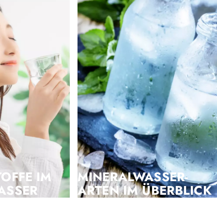
OFFE IM
MINERALWASSER-
ASSER
ARTEN IM ÜBERBLICK