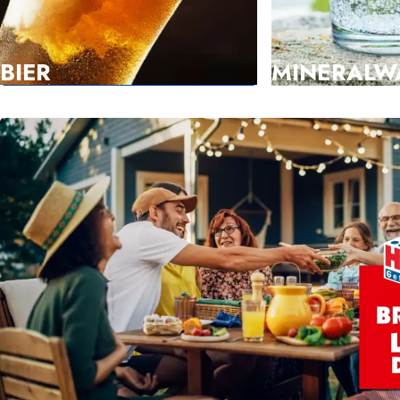
BIER
MINERALW
Hol' dir bei uns deine Lieblingsbiere und
Löscht jeden Durst, k
spannende Spezialitäten, die du noch nie
wertvollen Mineralien
gesehen hast. Flasche oder Sixer, Kiste
sprudelig? Hol dir d
oder Fass? Wir sind dein Bierladen, der
Mineralwasser für de
keine Wünsche offenlässt!