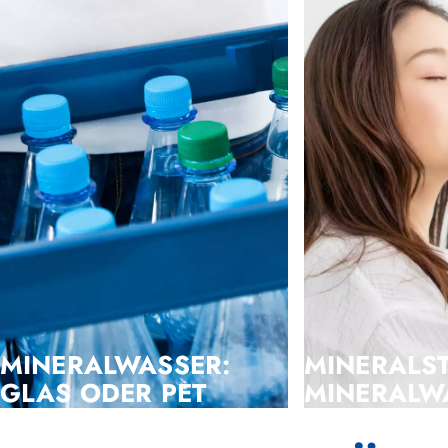
MINERALWASSER:
MINERALST
GLAS ODER PET
MINERALW