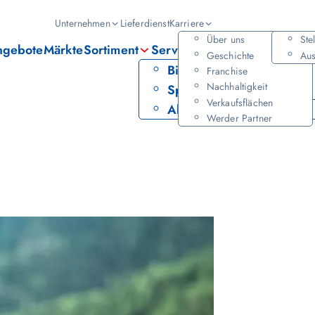
Hauptmenü
Unternehmen
Lieferdienst
Karriere
Über uns
Ste
ngebote
Märkte
Sortiment
Services
Geschichte
Aus
Bier
PAYBACK
Franchise
Nachhaltigkeit
Spirituosen
Leihservice
Verkaufsflächen
Alkoholfrei
Werder Partner