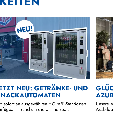
KEITEN
JETZT NEU: GETRÄNKE- UND
GLÜ
SNACKAUTOMATEN
AZUB
b sofort an ausgewählten HOL'AB!-Standorten
Unsere A
erfügbar – rund um die Uhr nutzbar.
Ausbildu