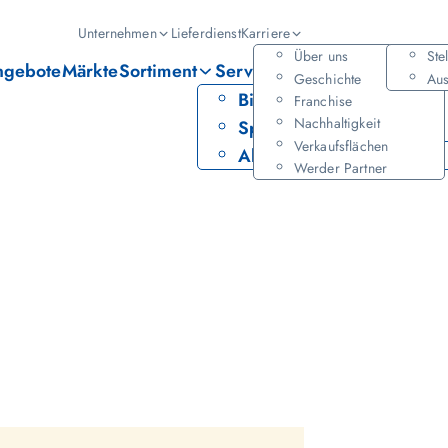
Hauptmenü
Unternehmen
Lieferdienst
Karriere
Über uns
Ste
ngebote
Märkte
Sortiment
Services
Geschichte
Aus
Bier
PAYBACK
Franchise
Nachhaltigkeit
Spirituosen
Leihservice
Verkaufsflächen
Alkoholfrei
Werder Partner