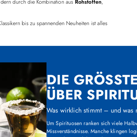
ondern durch die Kombination aus
Rohstoffen
,
Klassikern bis zu spannenden Neuheiten ist alles
DIE GRÖSSTE
BER SPIRIT
Was wirklich stimmt – und was 
Um Spirituosen ranken sich viele Halb
Missverständnisse. Manche klingen logi