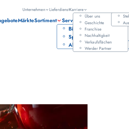
Hauptmenü
Unternehmen
Lieferdienst
Karriere
Über uns
Ste
ngebote
Märkte
Sortiment
Services
Geschichte
Aus
Bier
PAYBACK
Franchise
Nachhaltigkeit
Spirituosen
Leihservice
Verkaufsflächen
Alkoholfrei
Werder Partner