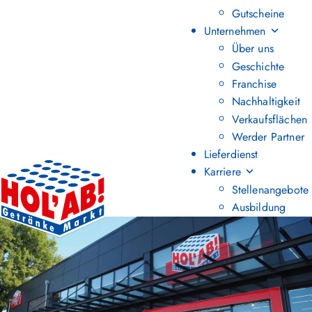
Gutscheine
Unternehmen
Über uns
Geschichte
Franchise
Nachhaltigkeit
Verkaufsflächen
Werder Partner
Lieferdienst
Karriere
Stellenangebote
Ausbildung