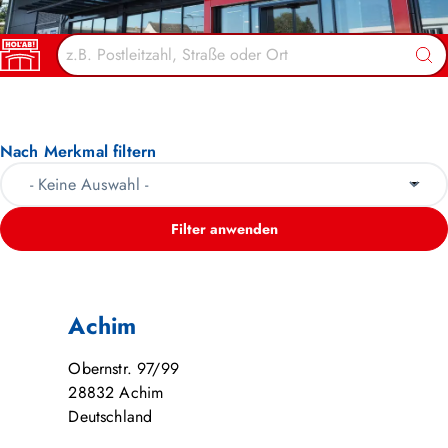
HOL’AB! MÄRKTE
Suc
Nach Merkmal filtern
Filter anwenden
Achim
Obernstr. 97/99
28832
Achim
Deutschland