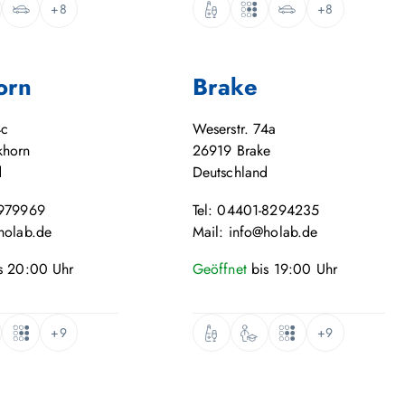
+8
+8
orn
Brake
4c
Weserstr. 74a
khorn
26919
Brake
d
Deutschland
-979969
Tel: 04401-8294235
holab.de
Mail: info@holab.de
s
20:00
Uhr
Geöffnet
bis
19:00
Uhr
+9
+9