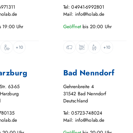
6971311
Tel: 04941-6992801
holab.de
Mail: info@holab.de
s
19:00
Uhr
Geöffnet
bis
20:00
Uhr
+10
+10
arzburg
Bad Nenndorf
Str. 63-65
Gehrenbreite 4
Harzburg
31542
Bad Nenndorf
d
Deutschland
-780135
Tel: 05723-748024
holab.de
Mail: info@holab.de
s
20:00
Uhr
Geöffnet
bis
20:00
Uhr