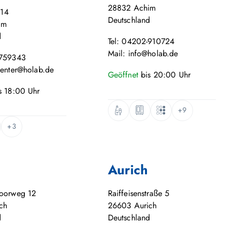
28832
Achim
 14
Deutschland
im
d
Tel: 04202-910724
Mail: info@holab.de
-759343
center@holab.de
Geöffnet
bis
20:00
Uhr
s
18:00
Uhr
+9
+3
Aurich
moorweg 12
Raiffeisenstraße 5
ch
26603
Aurich
d
Deutschland