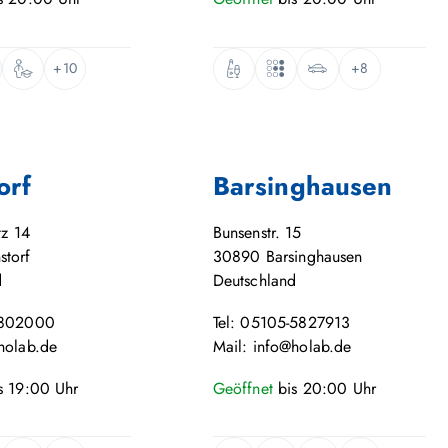
+10
+8
orf
Barsinghausen
tz 14
Bunsenstr. 15
storf
30890
Barsinghausen
d
Deutschland
-802000
Tel: 05105-5827913
holab.de
Mail: info@holab.de
s
19:00
Uhr
Geöffnet
bis
20:00
Uhr