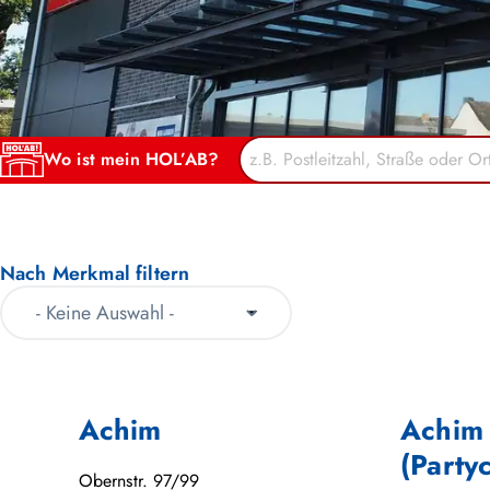
Wo ist mein HOL’AB?
Nach Merkmal filtern
Achim
Achim
(Party
Obernstr. 97/99