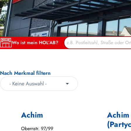
Wo ist mein HOL’AB?
Nach Merkmal filtern
Achim
Achim
(Party
Obernstr. 97/99