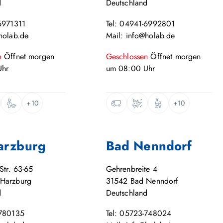
d
Deutschland
6971311
Tel: 04941-6992801
holab.de
Mail: info@holab.de
n
Öffnet
morgen
Geschlossen
Öffnet
morgen
hr
um
08:00
Uhr
+10
+10
arzburg
Bad Nenndorf
Str. 63-65
Gehrenbreite 4
Harzburg
31542
Bad Nenndorf
d
Deutschland
-780135
Tel: 05723-748024