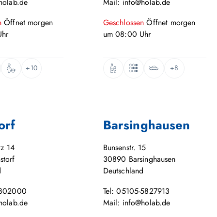
holab.de
Mail: info@holab.de
n
Öffnet
morgen
Geschlossen
Öffnet
morgen
hr
um
08:00
Uhr
+10
+8
orf
Barsinghausen
tz 14
Bunsenstr. 15
storf
30890
Barsinghausen
d
Deutschland
-802000
Tel: 05105-5827913
holab.de
Mail: info@holab.de