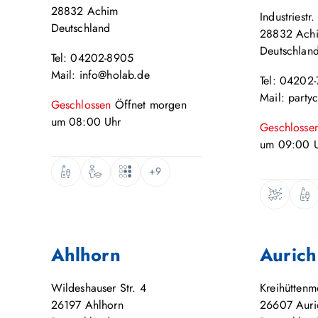
28832
Achim
Industriestr.
Deutschland
28832
Ach
Deutschlan
Tel: 04202-8905
Mail: info@holab.de
Tel: 04202
Mail: party
Geschlossen
Öffnet
morgen
um
08:00
Uhr
Geschlosse
um
09:00
U
+9
Ahlhorn
Aurich
Wildeshauser Str. 4
Kreihütten
26197
Ahlhorn
26607
Auri