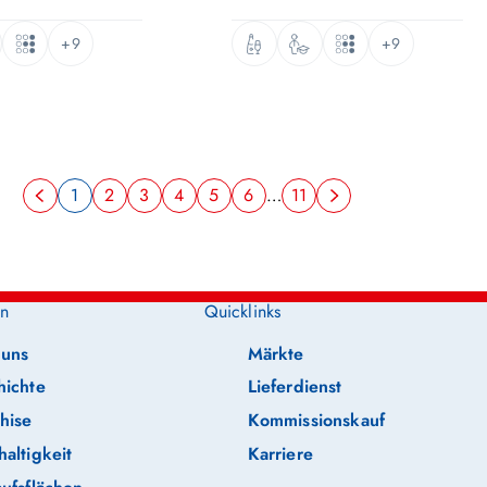
+9
+9
1
2
3
4
5
6
…
11
n
Quicklinks
 uns
Märkte
hichte
Lieferdienst
hise
Kommissionskauf
altigkeit
Karriere