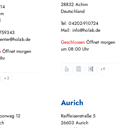
28832
Achim
 14
Deutschland
im
d
Tel: 04202-910724
Mail: info@holab.de
-759343
center@holab.de
Geschlossen
Öffnet
morgen
um
08:00
Uhr
n
Öffnet
morgen
hr
+9
+3
Aurich
moorweg 12
Raiffeisenstraße 5
ch
26603
Aurich