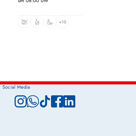
um
08:00
Uhr
+10
Social Media
Instagram
WhatsApp
TikTok
Facebook
LinkedIn