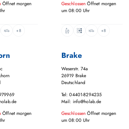
n
Öffnet
morgen
Geschlossen
Öffnet
morgen
hr
um
08:00
Uhr
+8
+8
orn
Brake
4c
Weserstr. 74a
khorn
26919
Brake
d
Deutschland
-979969
Tel: 04401-8294235
holab.de
Mail: info@holab.de
n
Öffnet
morgen
Geschlossen
Öffnet
morgen
hr
um
08:00
Uhr