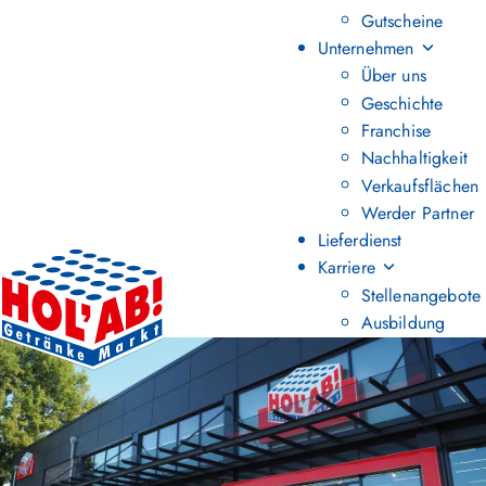
Gutscheine
Unternehmen
Über uns
Geschichte
Franchise
Nachhaltigkeit
Verkaufsflächen
Werder Partner
Lieferdienst
Karriere
Stellenangebote
Ausbildung