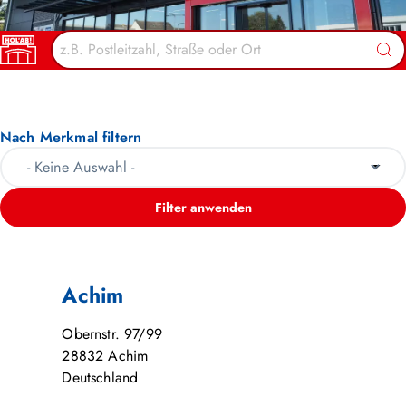
HOL’AB! MÄRKTE
Suc
Nach Merkmal filtern
Filter anwenden
Achim
Obernstr. 97/99
28832
Achim
Deutschland