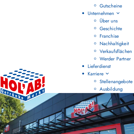
Gutscheine
Unternehmen
Über uns
Geschichte
Franchise
Nachhaltigkeit
Verkaufsflächen
Werder Partner
Lieferdienst
Karriere
Stellenangebote
Ausbildung