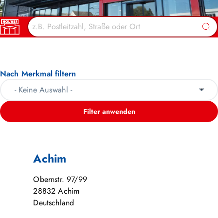
HOL’AB! MÄRKTE
Suc
Nach Merkmal filtern
Filter anwenden
Achim
Obernstr. 97/99
28832
Achim
Deutschland