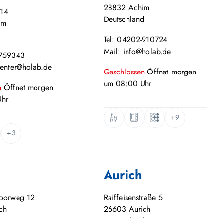
28832
Achim
 14
Deutschland
im
d
Tel: 04202-910724
Mail: info@holab.de
-759343
center@holab.de
Geschlossen
Öffnet
morgen
um
08:00
Uhr
n
Öffnet
morgen
hr
+9
+3
Aurich
moorweg 12
Raiffeisenstraße 5
ch
26603
Aurich