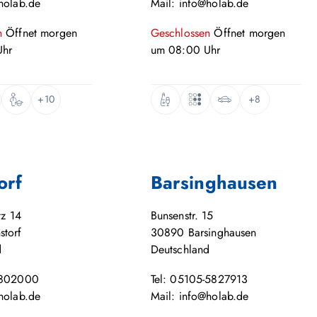
holab.de
Mail: info@holab.de
n
Öffnet
morgen
Geschlossen
Öffnet
morgen
hr
um
08:00
Uhr
+10
+8
orf
Barsinghausen
tz 14
Bunsenstr. 15
storf
30890
Barsinghausen
d
Deutschland
-802000
Tel: 05105-5827913
holab.de
Mail: info@holab.de