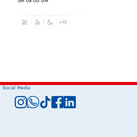
um
08:00
Uhr
+10
Social Media
Instagram
WhatsApp
TikTok
Facebook
LinkedIn