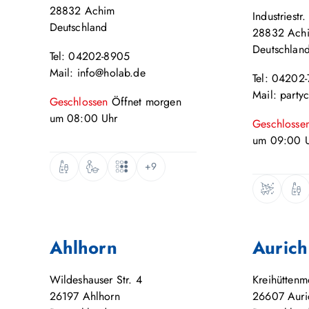
28832
Achim
Industriestr.
Deutschland
28832
Ach
Deutschlan
Tel: 04202-8905
Mail: info@holab.de
Tel: 04202
Mail: party
Geschlossen
Öffnet
morgen
um
08:00
Uhr
Geschlosse
um
09:00
U
+9
Ahlhorn
Aurich
Wildeshauser Str. 4
Kreihütten
26197
Ahlhorn
26607
Auri