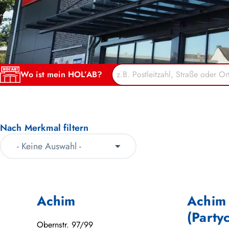
Wo ist mein HOL’AB?
Nach Merkmal filtern
Achim
Achim
(Party
Obernstr. 97/99