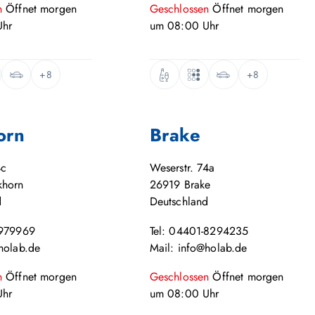
n
Öffnet
morgen
Geschlossen
Öffnet
morgen
hr
um
08:00
Uhr
+8
+8
orn
Brake
4c
Weserstr. 74a
khorn
26919
Brake
d
Deutschland
-979969
Tel: 04401-8294235
holab.de
Mail: info@holab.de
n
Öffnet
morgen
Geschlossen
Öffnet
morgen
hr
um
08:00
Uhr