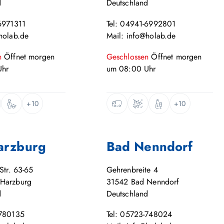
d
Deutschland
6971311
Tel: 04941-6992801
holab.de
Mail: info@holab.de
n
Öffnet
morgen
Geschlossen
Öffnet
morgen
hr
um
08:00
Uhr
+10
+10
arzburg
Bad Nenndorf
Str. 63-65
Gehrenbreite 4
Harzburg
31542
Bad Nenndorf
d
Deutschland
-780135
Tel: 05723-748024