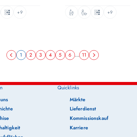
+9
+9
1
2
3
4
5
6
…
11
n
Quicklinks
 uns
Märkte
hichte
Lieferdienst
hise
Kommissionskauf
altigkeit
Karriere