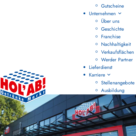
Gutscheine
Unternehmen
Über uns
Geschichte
Franchise
Nachhaltigkeit
Verkaufsflächen
Werder Partner
Lieferdienst
Karriere
Stellenangebote
Ausbildung