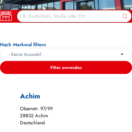
HOL’AB! MÄRKTE
Suc
Nach Merkmal filtern
Filter anwenden
Achim
Obernstr. 97/99
28832
Achim
Deutschland