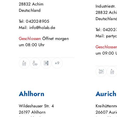
28832
Achim
Industriestr.
Deutschland
28832
Ach
Deutschlan
Tel: 04202-8905
Mail: info@holab.de
Tel: 04202
Mail: party
Geschlossen
Öffnet
morgen
um
08:00
Uhr
Geschlosse
um
09:00
U
+9
Ahlhorn
Aurich
Wildeshauser Str. 4
Kreihütten
26197
Ahlhorn
26607
Auri