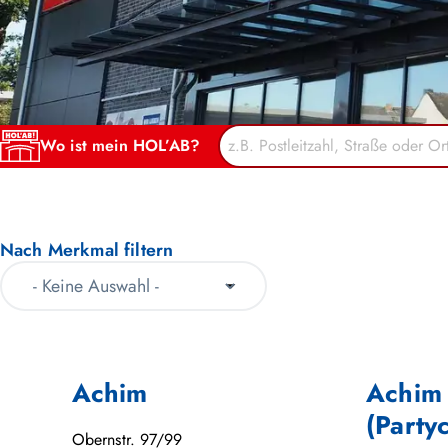
Wo ist mein HOL’AB?
Nach Merkmal filtern
Achim
Achim
(Party
Obernstr. 97/99