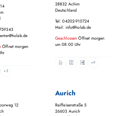
28832
Achim
 14
Deutschland
im
d
Tel: 04202-910724
Mail: info@holab.de
-759343
center@holab.de
Geschlossen
Öffnet
morgen
um
08:00
Uhr
n
Öffnet
morgen
hr
+9
+3
Aurich
moorweg 12
Raiffeisenstraße 5
ch
26603
Aurich