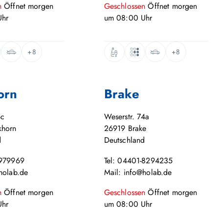
n
Öffnet
morgen
Geschlossen
Öffnet
morgen
hr
um
08:00
Uhr
+8
+8
orn
Brake
4c
Weserstr. 74a
khorn
26919
Brake
d
Deutschland
-979969
Tel: 04401-8294235
holab.de
Mail: info@holab.de
n
Öffnet
morgen
Geschlossen
Öffnet
morgen
hr
um
08:00
Uhr