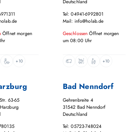
d
Deutschland
6971311
Tel: 04941-6992801
holab.de
Mail: info@holab.de
n
Öffnet
morgen
Geschlossen
Öffnet
morgen
hr
um
08:00
Uhr
+10
+10
arzburg
Bad Nenndorf
Str. 63-65
Gehrenbreite 4
Harzburg
31542
Bad Nenndorf
d
Deutschland
-780135
Tel: 05723-748024