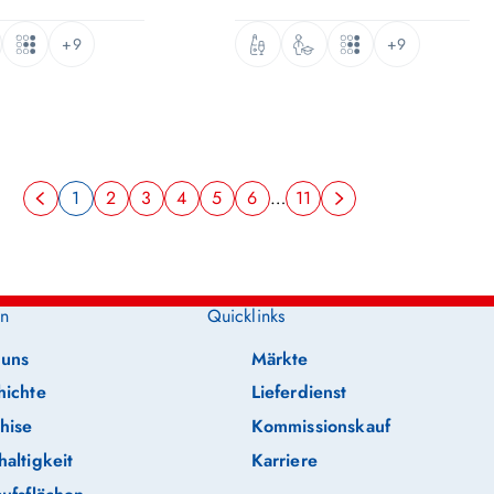
+9
+9
1
2
3
4
5
6
…
11
n
Quicklinks
 uns
Märkte
hichte
Lieferdienst
hise
Kommissionskauf
altigkeit
Karriere