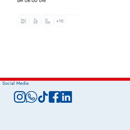
um
08:00
Uhr
+10
Social Media
Instagram
WhatsApp
TikTok
Facebook
LinkedIn