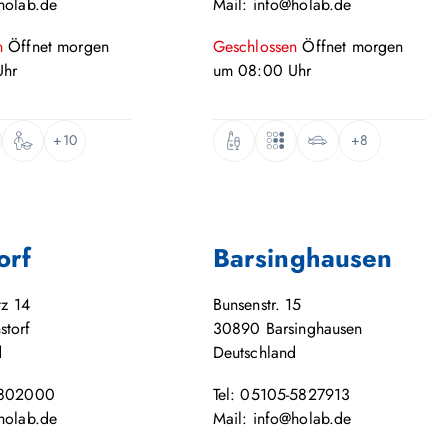
holab.de
Mail: info@holab.de
n
Öffnet
morgen
Geschlossen
Öffnet
morgen
hr
um
08:00
Uhr
+10
+8
orf
Barsinghausen
tz 14
Bunsenstr. 15
storf
30890
Barsinghausen
d
Deutschland
-802000
Tel: 05105-5827913
holab.de
Mail: info@holab.de