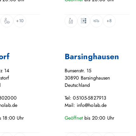
+10
+8
orf
Barsinghausen
tz 14
Bunsenstr. 15
storf
30890
Barsinghausen
d
Deutschland
-802000
Tel: 05105-5827913
holab.de
Mail: info@holab.de
s
18:00
Uhr
Geöffnet
bis
20:00
Uhr