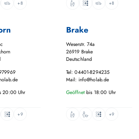
+8
+8
orn
Brake
4c
Weserstr. 74a
khorn
26919
Brake
d
Deutschland
-979969
Tel: 04401-8294235
holab.de
Mail: info@holab.de
s
20:00
Uhr
Geöffnet
bis
18:00
Uhr
+9
+9