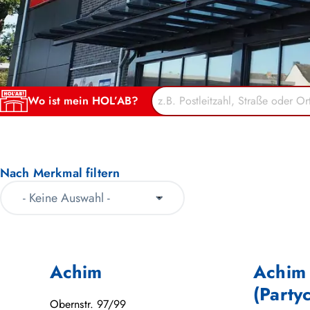
Wo ist mein HOL’AB?
Nach Merkmal filtern
Achim
Achim
(Party
Obernstr. 97/99