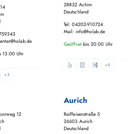
28832
Achim
 14
Deutschland
im
d
Tel: 04202-910724
Mail: info@holab.de
-759343
center@holab.de
Geöffnet
bis
20:00
Uhr
s
13:00
Uhr
+9
+3
Aurich
moorweg 12
Raiffeisenstraße 5
ch
26603
Aurich
d
Deutschland