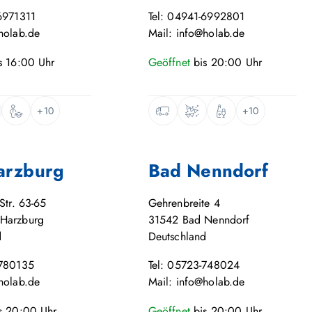
6971311
Tel: 04941-6992801
holab.de
Mail: info@holab.de
s
16:00
Uhr
Geöffnet
bis
20:00
Uhr
+10
+10
arzburg
Bad Nenndorf
Str. 63-65
Gehrenbreite 4
Harzburg
31542
Bad Nenndorf
d
Deutschland
-780135
Tel: 05723-748024
holab.de
Mail: info@holab.de
s
20:00
Uhr
Geöffnet
bis
20:00
Uhr