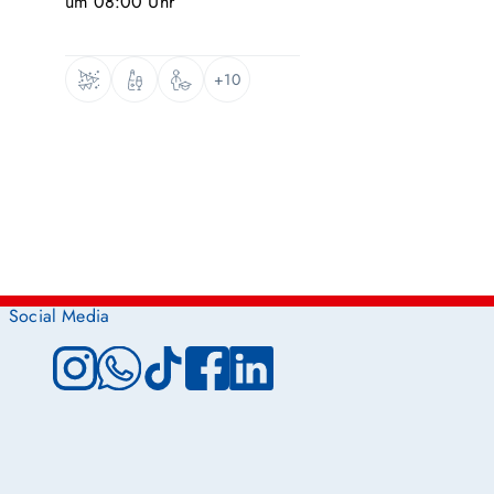
um
08:00
Uhr
+10
Social Media
Instagram
WhatsApp
TikTok
Facebook
LinkedIn