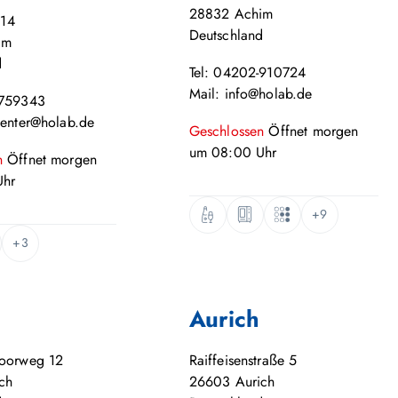
28832
Achim
 14
Deutschland
im
d
Tel: 04202-910724
Mail: info@holab.de
-759343
center@holab.de
Geschlossen
Öffnet
morgen
um
08:00
Uhr
n
Öffnet
morgen
hr
+9
+3
Aurich
moorweg 12
Raiffeisenstraße 5
ch
26603
Aurich