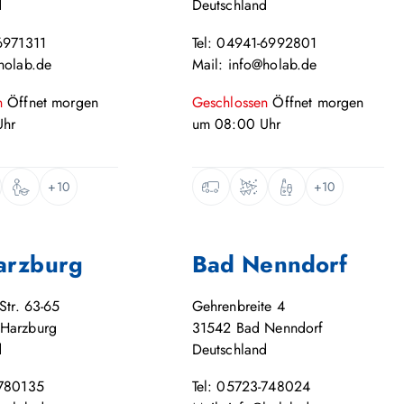
d
Deutschland
6971311
Tel: 04941-6992801
holab.de
Mail: info@holab.de
n
Öffnet
morgen
Geschlossen
Öffnet
morgen
hr
um
08:00
Uhr
+10
+10
arzburg
Bad Nenndorf
Str. 63-65
Gehrenbreite 4
Harzburg
31542
Bad Nenndorf
d
Deutschland
-780135
Tel: 05723-748024