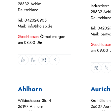
28832
Achim
Industriestr.
Deutschland
28832
Ach
Deutschlan
Tel: 04202-8905
Mail: info@holab.de
Tel: 04202
Mail: party
Geschlossen
Öffnet
morgen
um
08:00
Uhr
Geschlosse
um
09:00
U
+9
Ahlhorn
Aurich
Wildeshauser Str. 4
Kreihütten
26197
Ahlhorn
26607
Auri