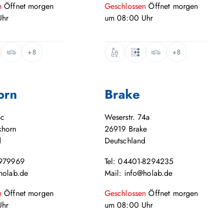
n
Öffnet
morgen
Geschlossen
Öffnet
morgen
hr
um
08:00
Uhr
+8
+8
orn
Brake
4c
Weserstr. 74a
khorn
26919
Brake
d
Deutschland
-979969
Tel: 04401-8294235
holab.de
Mail: info@holab.de
n
Öffnet
morgen
Geschlossen
Öffnet
morgen
hr
um
08:00
Uhr