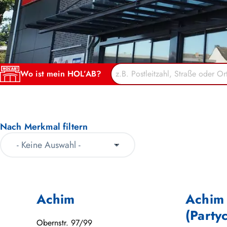
Wo ist mein HOL’AB?
Nach Merkmal filtern
Achim
Achim
(Party
Obernstr. 97/99