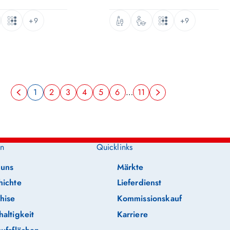
+9
+9
1
2
3
4
5
6
…
11
n
Quicklinks
 uns
Märkte
hichte
Lieferdienst
hise
Kommissionskauf
altigkeit
Karriere