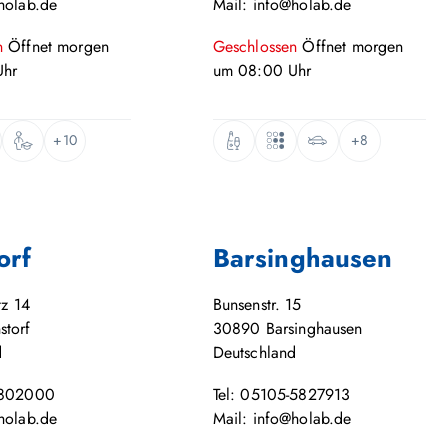
holab.de
Mail: info@holab.de
n
Öffnet
morgen
Geschlossen
Öffnet
morgen
hr
um
08:00
Uhr
+10
+8
orf
Barsinghausen
tz 14
Bunsenstr. 15
storf
30890
Barsinghausen
d
Deutschland
-802000
Tel: 05105-5827913
holab.de
Mail: info@holab.de