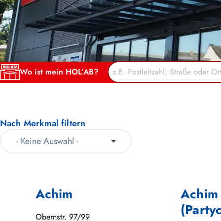
Wo ist mein HOL’AB?
Nach Merkmal filtern
Achim
Achim
(Party
Obernstr. 97/99