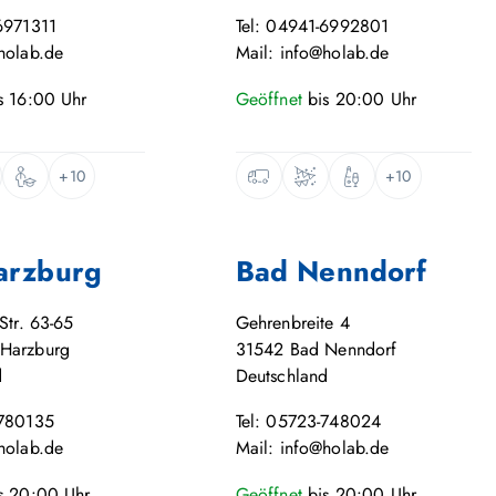
6971311
Tel: 04941-6992801
holab.de
Mail: info@holab.de
s
16:00
Uhr
Geöffnet
bis
20:00
Uhr
+10
+10
arzburg
Bad Nenndorf
Str. 63-65
Gehrenbreite 4
Harzburg
31542
Bad Nenndorf
d
Deutschland
-780135
Tel: 05723-748024
holab.de
Mail: info@holab.de
s
20:00
Uhr
Geöffnet
bis
20:00
Uhr