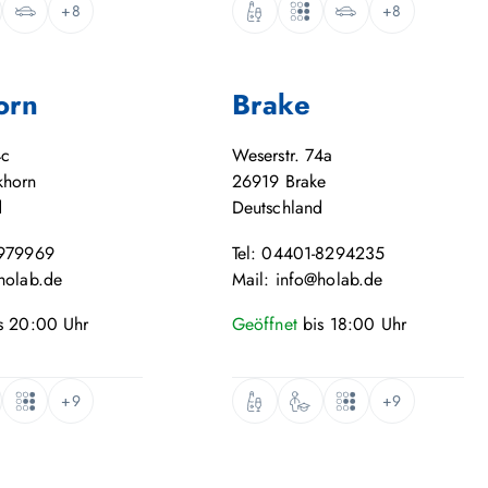
+8
+8
orn
Brake
4c
Weserstr. 74a
khorn
26919
Brake
d
Deutschland
-979969
Tel: 04401-8294235
holab.de
Mail: info@holab.de
s
20:00
Uhr
Geöffnet
bis
18:00
Uhr
+9
+9