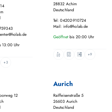
28832
Achim
 14
Deutschland
im
d
Tel: 04202-910724
Mail: info@holab.de
-759343
center@holab.de
Geöffnet
bis
20:00
Uhr
s
13:00
Uhr
+9
+3
Aurich
moorweg 12
Raiffeisenstraße 5
ch
26603
Aurich
d
Deutschland