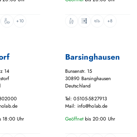
+10
+8
orf
Barsinghausen
tz 14
Bunsenstr. 15
storf
30890
Barsinghausen
d
Deutschland
-802000
Tel: 05105-5827913
holab.de
Mail: info@holab.de
s
18:00
Uhr
Geöffnet
bis
20:00
Uhr