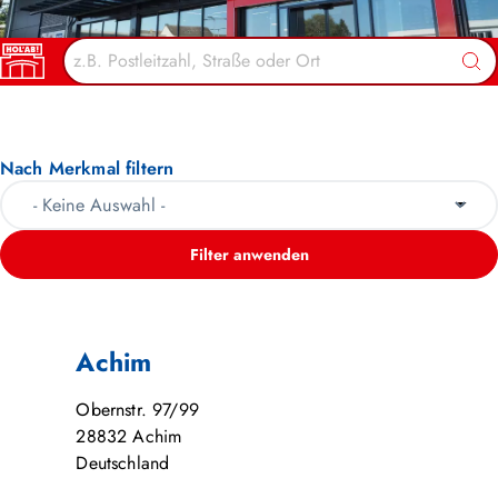
HOL’AB! MÄRKTE
Suc
Nach Merkmal filtern
Filter anwenden
Achim
Obernstr. 97/99
28832
Achim
Deutschland