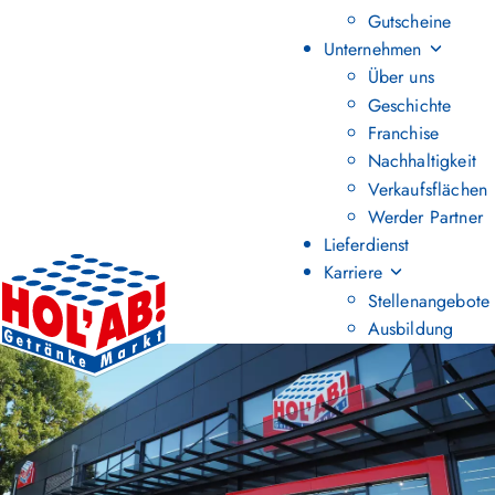
Gutscheine
Unternehmen
Über uns
Geschichte
Franchise
Nachhaltigkeit
Verkaufsflächen
Werder Partner
Lieferdienst
Karriere
Stellenangebote
Ausbildung