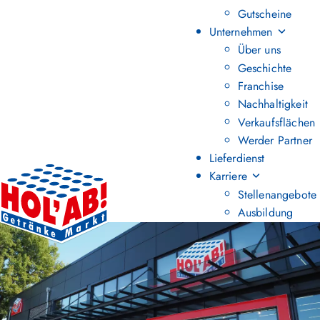
Gutscheine
Unternehmen
Über uns
Geschichte
Franchise
Nachhaltigkeit
Verkaufsflächen
Werder Partner
Lieferdienst
Karriere
Stellenangebote
Ausbildung