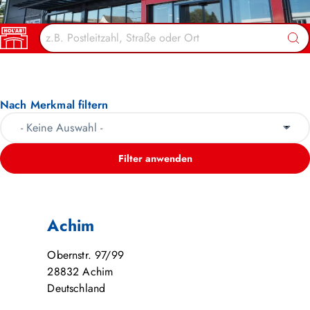
HOL’AB! MÄRKTE
Suc
Nach Merkmal filtern
Filter anwenden
Achim
Obernstr. 97/99
28832
Achim
Deutschland